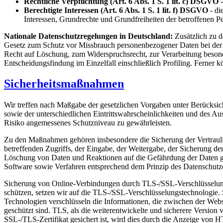
Rechtliche Verpflichtung (Art. 6 Abs. 1 S. 1 lit. c) DSGVO
-
Berechtigte Interessen (Art. 6 Abs. 1 S. 1 lit. f) DSGVO
- di
Interessen, Grundrechte und Grundfreiheiten der betroffenen P
Nationale Datenschutzregelungen in Deutschland:
Zusätzlich zu 
Gesetz zum Schutz vor Missbrauch personenbezogener Daten bei der
Recht auf Löschung, zum Widerspruchsrecht, zur Verarbeitung beson
Entscheidungsfindung im Einzelfall einschließlich Profiling. Ferne
Sicherheitsmaßnahmen
Wir treffen nach Maßgabe der gesetzlichen Vorgaben unter Berücksi
sowie der unterschiedlichen Eintrittswahrscheinlichkeiten und des 
Risiko angemessenes Schutzniveau zu gewährleisten.
Zu den Maßnahmen gehören insbesondere die Sicherung der Vertraulich
betreffenden Zugriffs, der Eingabe, der Weitergabe, der Sicherung d
Löschung von Daten und Reaktionen auf die Gefährdung der Daten ge
Software sowie Verfahren entsprechend dem Prinzip des Datenschutze
Sicherung von Online-Verbindungen durch TLS-/SSL-Verschlüsselungs
schützen, setzen wir auf die TLS-/SSL-Verschlüsselungstechnologie. 
Technologien verschlüsseln die Informationen, die zwischen der We
geschützt sind. TLS, als die weiterentwickelte und sicherere Version
SSL-/TLS-Zertifikat gesichert ist, wird dies durch die Anzeige von HT