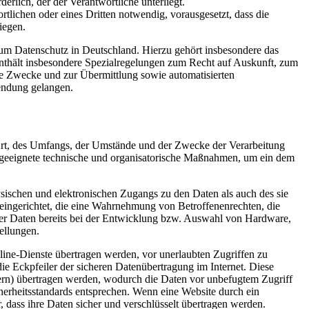
derlich, der der Verantwortliche unterliegt.
rtlichen oder eines Dritten notwendig, vorausgesetzt, dass die
iegen.
m Datenschutz in Deutschland. Hierzu gehört insbesondere das
hält insbesondere Spezialregelungen zum Recht auf Auskunft, zum
e Zwecke und zur Übermittlung sowie automatisierten
endung gelangen.
Art, des Umfangs, der Umstände und der Zwecke der Verarbeitung
n geeignete technische und organisatorische Maßnahmen, um ein dem
sischen und elektronischen Zugangs zu den Daten als auch des sie
 eingerichtet, die eine Wahrnehmung von Betroffenenrechten, die
er Daten bereits bei der Entwicklung bzw. Auswahl von Hardware,
ellungen.
ne-Dienste übertragen werden, vor unerlaubten Zugriffen zu
e Eckpfeiler der sicheren Datenübertragung im Internet. Diese
ern) übertragen werden, wodurch die Daten vor unbefugtem Zugriff
cherheitsstandards entsprechen. Wenn eine Website durch ein
r, dass ihre Daten sicher und verschlüsselt übertragen werden.