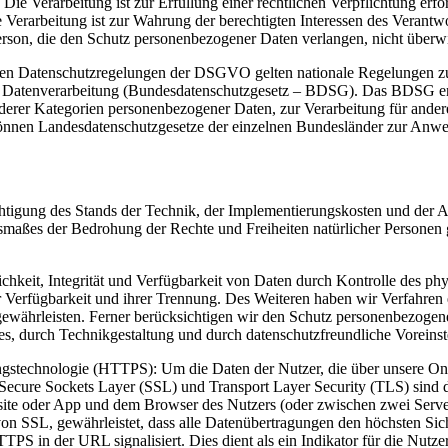
 Die Verarbeitung ist zur Erfüllung einer rechtlichen Verpflichtung erfor
e Verarbeitung ist zur Wahrung der berechtigten Interessen des Verantwo
erson, die den Schutz personenbezogener Daten verlangen, nicht überw
den Datenschutzregelungen der DSGVO gelten nationale Regelungen zu
 Datenverarbeitung (Bundesdatenschutzgesetz – BDSG). Das BDSG ent
derer Kategorien personenbezogener Daten, zur Verarbeitung für ander
r können Landesdatenschutzgesetze der einzelnen Bundesländer zur Anw
chtigung des Stands der Technik, der Implementierungskosten und der 
Ausmaßes der Bedrohung der Rechte und Freiheiten natürlicher Persone
keit, Integrität und Verfügbarkeit von Daten durch Kontrolle des phy
er Verfügbarkeit und ihrer Trennung. Des Weiteren haben wir Verfahren
währleisten. Ferner berücksichtigen wir den Schutz personenbezogen
s, durch Technikgestaltung und durch datenschutzfreundliche Voreinst
technologie (HTTPS): Um die Daten der Nutzer, die über unsere Onli
Secure Sockets Layer (SSL) und Transport Layer Security (TLS) sind di
bsite oder App und dem Browser des Nutzers (oder zwischen zwei Serv
 von SSL, gewährleistet, dass alle Datenübertragungen den höchsten Si
TPS in der URL signalisiert. Dies dient als ein Indikator für die Nutze